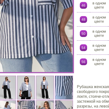
в одном
46
цвете
в одном
48
цвете
в одном
50
цвете
в одном
54
цвете
в одном
56
цвете
Рубашка женская 
свободного покро
локтя, стояче-от
застежкой на обм
разрезы, на лево