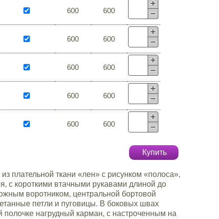
600
600
600
600
600
600
600
600
600
600
Купить
из плательной ткани «лен» с рисунком «полоса»,
я, с короткими втачными рукавами длиной до
ложным воротником, центральной бортовой
етанные петли и пуговицы. В боковых швах
й полочке нагрудный карман, с настроченным на