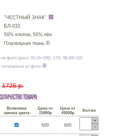
"ЧЕСТНЫЙ ЗНАК"
БЛ-032
50% хлопок, 50% лён
Плательная ткань
а фото (рост, Ог-От-Об): 176, 96-84-110
 отличаться от фото
:
1725 р.
количество товара:
Возможна
Цена от
Цена от
Кол-во
замена цвета
15000р
45000р
600
600