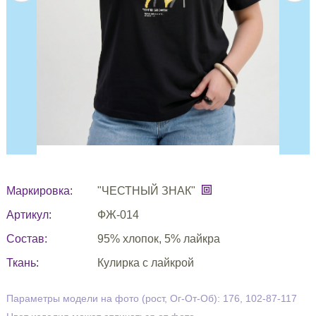
Маркировка:
"ЧЕСТНЫЙ ЗНАК"
Артикул:
ФЖ-014
Состав:
95% хлопок, 5% лайкра
Ткань:
Кулирка с лайкрой
Параметры модели на фото (рост, Ог-От-Об): 176, 102-87-117