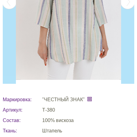
Маркировка:
"ЧЕСТНЫЙ ЗНАК"
Артикул:
Т-380
Состав:
100% вискоза
Ткань:
Штапель