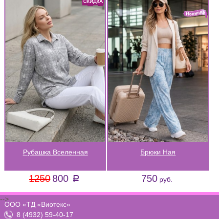
Рубашка Вселенная
Брюки Ная
1250
800
750
a
руб.
-->
ООО «ТД «Виотекс»
8 (4932) 59-40-17