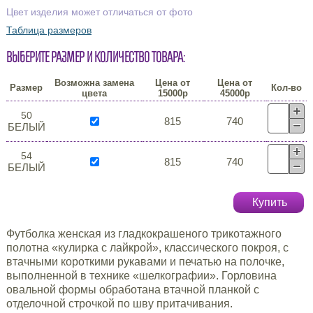
Цвет изделия может отличаться от фото
Таблица размеров
Выберите размер и количество товара:
Возможна замена
Цена от
Цена от
Размер
Кол-во
цвета
15000р
45000р
50
815
740
БЕЛЫЙ
54
815
740
БЕЛЫЙ
Купить
Футболка женская из гладкокрашеного трикотажного
полотна «кулирка с лайкрой», классического покроя, с
втачными короткими рукавами и печатью на полочке,
выполненной в технике «шелкографии». Горловина
овальной формы обработана втачной планкой с
отделочной строчкой по шву притачивания.