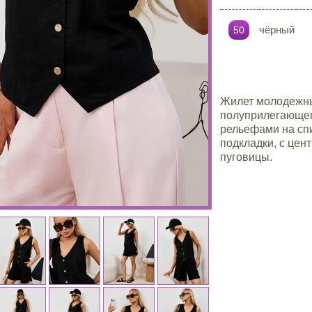
чёрный
50
Жилет молодежный
полуприлегающег
рельефами на спи
подкладки, с цен
пуговицы.