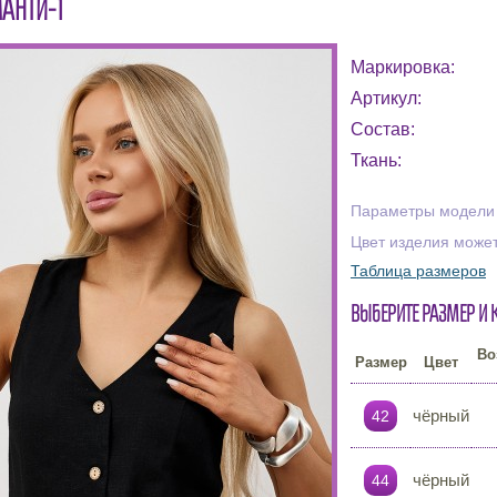
АНТИ-1
Маркировка:
Артикул:
Состав:
Ткань:
Параметры модели н
Цвет изделия может
Таблица размеров
Выберите размер и 
Во
Размер
Цвет
чёрный
42
чёрный
44