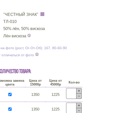
"ЧЕСТНЫЙ ЗНАК"
ТЛ-010
50% лён, 50% вискоза
Лён вискоза
а фото (рост, Ог-От-Об): 167, 80-60-90
 отличаться от фото
количество товара:
зможна замена
Цена от
Цена от
Кол-во
цвета
15000р
45000р
1350
1225
1350
1225