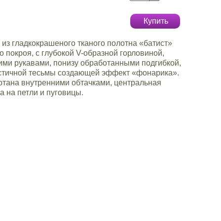
Купить
из гладкокрашеного тканого полотна «батист»
о покроя, с глубокой V-образной горловиной,
ми рукавами, понизу обработанными подгибкой,
стичной тесьмы создающей эффект «фонарика».
отана внутренними обтачками, центральная
а на петли и пуговицы.