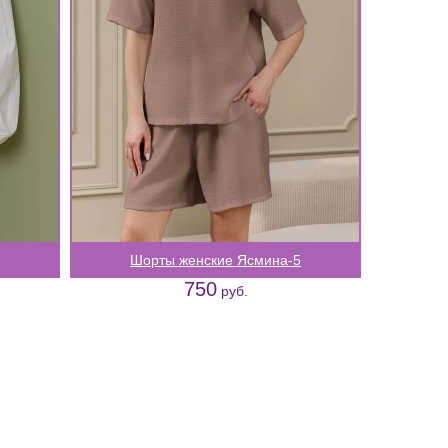
Шорты женские Ясмина-5
750
руб.