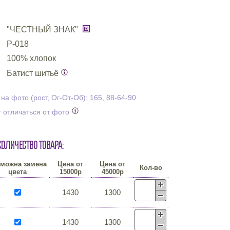
"ЧЕСТНЫЙ ЗНАК"
Р-018
100% хлопок
Батист шитьё
а фото (рост, Ог-От-Об): 165, 88-64-90
 отличаться от фото
количество товара:
можна замена
Цена от
Цена от
Кол-во
цвета
15000р
45000р
1430
1300
1430
1300