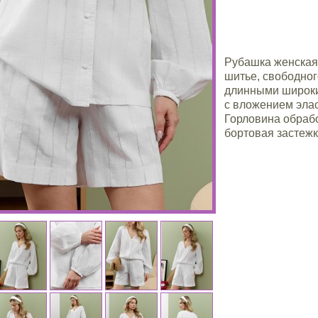
Рубашка женская 
шитье, свободног
длинными широки
с вложением эла
Горловина обраб
бортовая застежк