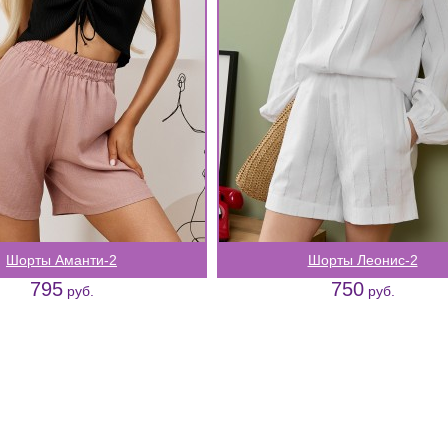
Шорты Аманти-2
Шорты Леонис-2
795
750
руб.
руб.