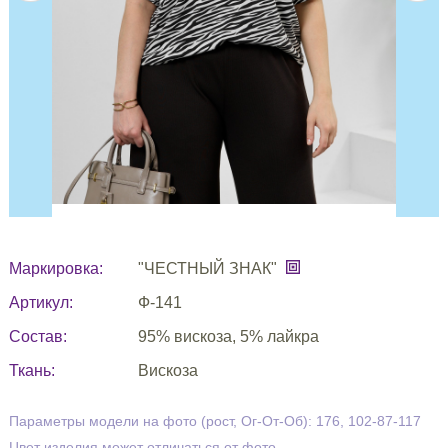
Маркировка:
"ЧЕСТНЫЙ ЗНАК"
Артикул:
Ф-141
Состав:
95% вискоза, 5% лайкра
Ткань:
Вискоза
Параметры модели на фото (рост, Ог-От-Об): 176, 102-87-117
Цвет изделия может отличаться от фото