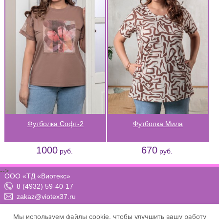
Футболка Софт-2
Футболка Мила
1000
670
руб.
руб.
-->
ООО «ТД «Виотекс»
8 (4932) 59-40-17
zakaz@viotex37.ru
ПН-ЧТ: 8:00 - 17:00, ПТ: 8:00 -16:00 (МСК)
Мы используем файлы cookie, чтобы улучшить вашу работу