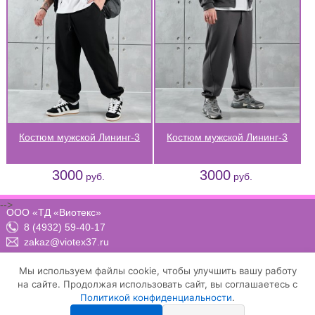
Костюм мужской Лининг-3
Костюм мужской Лининг-3
3000
3000
руб.
руб.
-->
ООО «ТД «Виотекс»
8 (4932) 59-40-17
zakaz@viotex37.ru
ПН-ЧТ: 8:00 - 17:00, ПТ: 8:00 -16:00 (МСК)
Мы используем файлы cookie, чтобы улучшить вашу работу
на сайте. Продолжая использовать сайт, вы соглашаетесь с
Политикой конфиденциальности
.
Договор-оферта
Положение о конфиденциальности и защите персональных данных