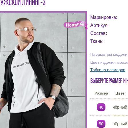
УЖСКОЙ ЛИНИНГ-3
Маркировка:
Артикул:
Состав:
Ткань:
Параметры модели н
Цвет изделия может
Таблица размеров
Выберите размер и 
Размер
Цвет
чёрный
48
чёрный
50