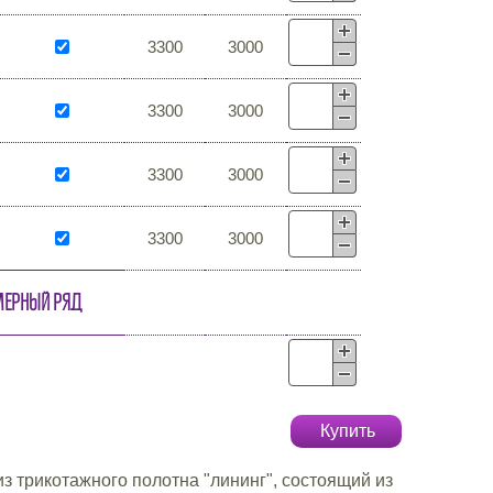
3300
3000
3300
3000
3300
3000
3300
3000
мерный ряд
Купить
з трикотажного полотна "лининг", состоящий из