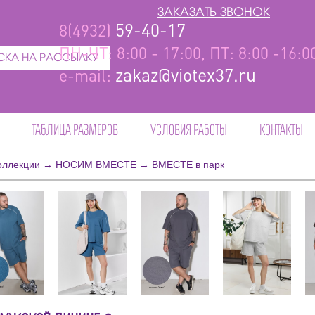
ЗАКАЗАТЬ ЗВОНОК
59-40-17
8(4932)
ПН-ЧТ: 8:00 - 17:00, ПТ: 8:00 -16:
КА НА РАССЫЛКУ
zakaz@viotex37.ru
e-mail:
ТАБЛИЦА РАЗМЕРОВ
УСЛОВИЯ РАБОТЫ
КОНТАКТЫ
оллекции
→
НОСИМ ВМЕСТЕ
→
ВМЕСТЕ в парк