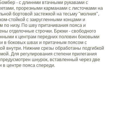
Бомбер - с длиннми втачными рукавами с
етами, прорезными карманами с листочками на
льной бортовой застежкой на тесьму "молния",
ком-стойкой с закругленными концами и
 по низу. По шву притачивания пояса и
ны отделочные строчки. Брюки - свободного
енными к центрам передних половин боковыми
и в боковых швах и притачным поясом с
мой внутри. Нижние срезы обработаны подгибкой
ьмой. Для регулирования степени прилегания
 предусмотрен шнурок, вставленный через две
 в центре пояса спереди.