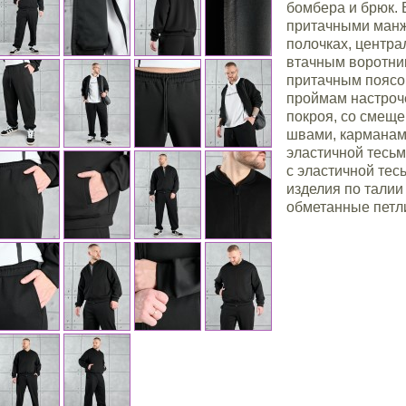
бомбера и брюк. 
притачными манж
полочках, центра
втачным воротни
притачным поясом
проймам настроче
покроя, со смещ
швами, карманам
эластичной тесь
с эластичной тес
изделия по талии
обметанные петли