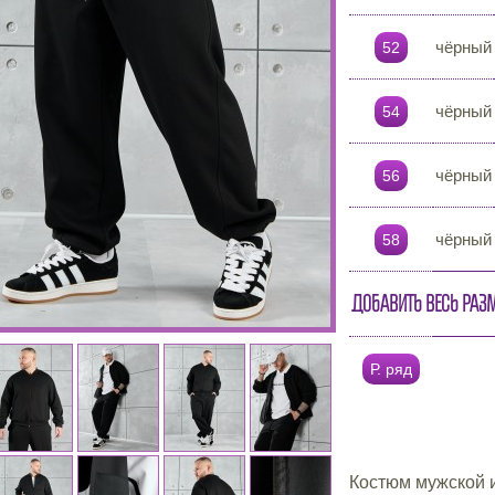
чёрный
52
чёрный
54
чёрный
56
чёрный
58
Добавить весь раз
Р. ряд
Костюм мужской и