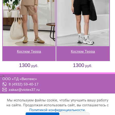
Костюм Терра
Костюм Терра
1300
1300
руб.
руб.
-->
ООО «ТД «Виотекс»
8 (4932) 59-40-17
zakaz@viotex37.ru
ПН-ЧТ: 8:00 - 17:00, ПТ: 8:00 -16:00 (МСК)
Мы используем файлы cookie, чтобы улучшить вашу работу
на сайте. Продолжая использовать сайт, вы соглашаетесь с
Политикой конфиденциальности
.
Договор-оферта
Положение о конфиденциальности и защите персональных данных