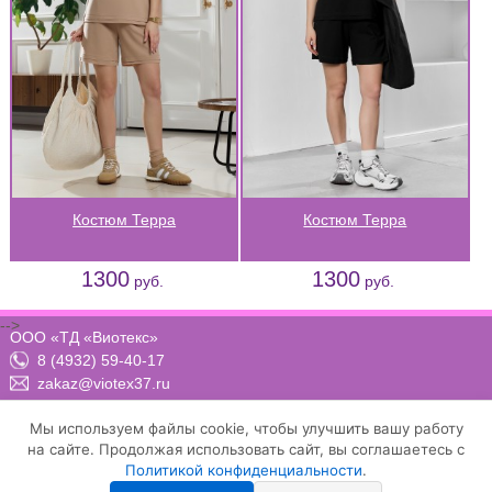
Костюм Терра
Костюм Терра
1300
1300
руб.
руб.
-->
ООО «ТД «Виотекс»
8 (4932) 59-40-17
zakaz@viotex37.ru
ПН-ЧТ: 8:00 - 17:00, ПТ: 8:00 -16:00 (МСК)
Мы используем файлы cookie, чтобы улучшить вашу работу
на сайте. Продолжая использовать сайт, вы соглашаетесь с
Политикой конфиденциальности
.
Договор-оферта
Положение о конфиденциальности и защите персональных данных