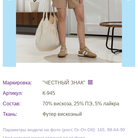
Маркировка:
"ЧЕСТНЫЙ ЗНАК"
Артикул:
К-945
Состав:
70% вискоза, 25% ПЭ, 5% лайкра
Ткань:
Футер вискозный
Параметры модели на фото (рост, Ог-От-Об): 165, 88-64-90
Цвет изделия может отличаться от фото