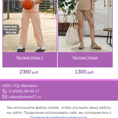
Костюм Нила-1
Костюм Терра
2360
1300
руб.
руб.
-->
ООО «ТД «Виотекс»
8 (4932) 59-40-17
zakaz@viotex37.ru
ПН-ЧТ: 8:00 - 17:00, ПТ: 8:00 -16:00 (МСК)
Мы используем файлы cookie, чтобы улучшить вашу работу
на сайте. Продолжая использовать сайт, вы соглашаетесь с
Политикой конфиденциальности
.