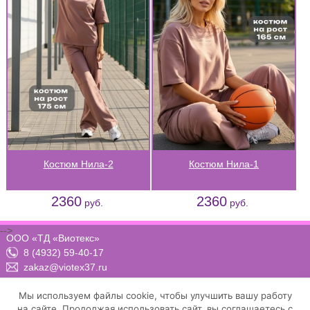
Костюм Нила-2
Костюм Нила-1
2360
2360
руб.
руб.
-->
ООО «ТД «Виотекс»
8 (4932) 59-40-17
zakaz@viotex37.ru
ПН-ЧТ: 8:00 - 17:00, ПТ: 8:00 -16:00 (МСК)
Мы используем файлы cookie, чтобы улучшить вашу работу
на сайте. Продолжая использовать сайт, вы соглашаетесь с