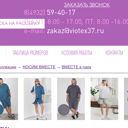
ЗАКАЗАТЬ ЗВОНОК
59-40-17
8(4932)
ПН-ЧТ: 8:00 - 17:00, ПТ: 8:00 -16:
КА НА РАССЫЛКУ
zakaz@viotex37.ru
e-mail:
ТАБЛИЦА РАЗМЕРОВ
УСЛОВИЯ РАБОТЫ
КОНТАКТЫ
оллекции
→
НОСИМ ВМЕСТЕ
→
ВМЕСТЕ в парк