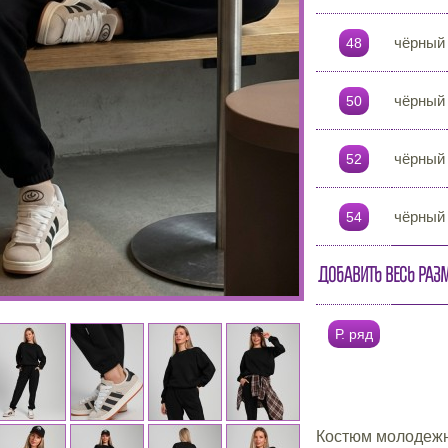
чёрный
48
чёрный
50
чёрный
52
чёрный
54
Добавить весь раз
Р. ряд
Костюм молодежн