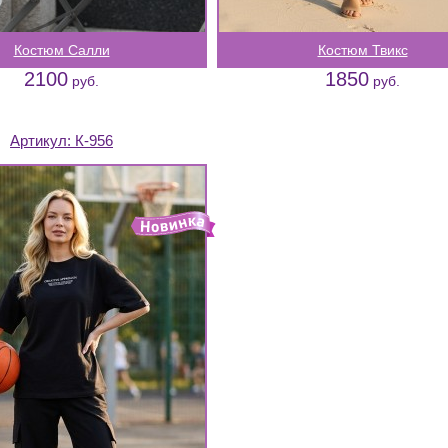
Костюм Салли
Костюм Твикс
2100
1850
руб.
руб.
Артикул:
К-956