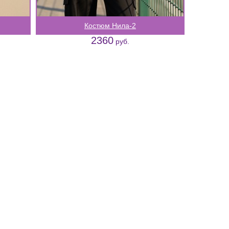
Костюм Нила-2
2360
руб.