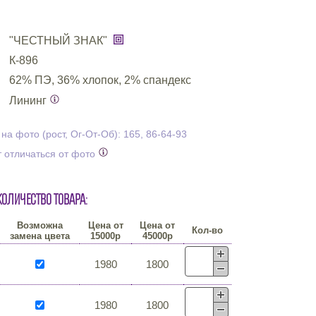
"ЧЕСТНЫЙ ЗНАК"
К-896
62% ПЭ, 36% хлопок, 2% спандекс
Лининг
а фото (рост, Ог-От-Об): 165, 86-64-93
 отличаться от фото
количество товара:
Возможна
Цена от
Цена от
Кол-во
замена цвета
15000р
45000р
1980
1800
1980
1800