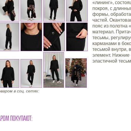
«лининг», состоя
покроя, с длинн
формы, обработан
частей. Окантова
пояс из полотна 
материал. Прита
тесьмы, регулиру
карманами в боко
тесьмой внутри, 
элемент. Нижние
эластичной тесьм
варом в соц. сетях:
АРОМ ПОКУПАЮТ: