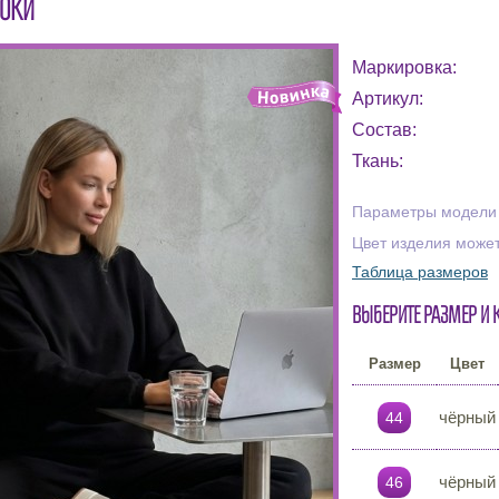
ОКИ
Маркировка:
Артикул:
Состав:
Ткань:
Параметры модели н
Цвет изделия может
Таблица размеров
Выберите размер и 
Размер
Цвет
чёрный
44
чёрный
46