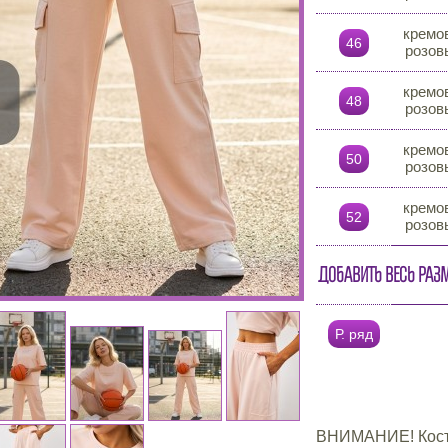
кремо
46
розов
кремо
48
розов
кремо
50
розов
кремо
52
розов
Добавить весь раз
Р. ряд
ВНИМАНИЕ! Костю