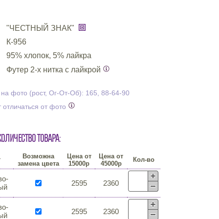
"ЧЕСТНЫЙ ЗНАК"
К-956
95% хлопок, 5% лайкра
Футер 2-х нитка с лайкрой
а фото (рост, Ог-От-Об): 165, 88-64-90
 отличаться от фото
количество товара:
Возможна
Цена от
Цена от
т
Кол-во
замена цвета
15000р
45000р
во-
2595
2360
ый
во-
2595
2360
ый