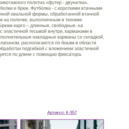
икотажного полотна «футер - двунитка»,
болки и брюк. Футболка - с короткими втачными
виной овальной формы, обработанной втачной
м на полочке, выполненным в технике
рюки-карго – длинные, свободные, на
с эластичной тесьмой внутри, карманами в
ополнительные накладные карманы со складкой,
лапаном, располагаются по бокам в области
обработан подгибкой с вложением эластичной
уется по длине с помощью фиксатора.
Артикул:
К-957