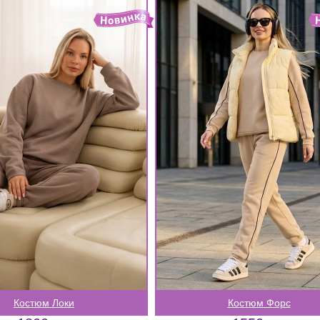
Костюм Локи
Костюм Форс