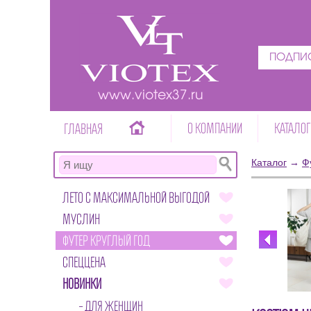
ПОДПИС
www.viotex37.ru
О КОМПАНИИ
КАТАЛОГ
ГЛАВНАЯ
Каталог
→
Ф
ЛЕТО С МАКСИМАЛЬНОЙ ВЫГОДОЙ
МУСЛИН
ФУТЕР КРУГЛЫЙ ГОД
СПЕЦЦЕНА
НОВИНКИ
ДЛЯ ЖЕНЩИН