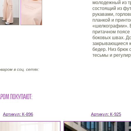
молодежный из тр
состоящий из фут
рукавами, горло
планкой и принто
«шелкографии». Б
притачном поясе 
боковых швах. Д
закрывающиеся к
бедер. Низ брюк 
тесьмы и регулир
варом в соц. сетях:
АРОМ ПОКУПАЮТ:
Артикул:
К-896
Артикул:
К-925