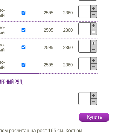
во-
2595
2360
ый
во-
2595
2360
ый
во-
2595
2360
ый
во-
2595
2360
ый
мерный ряд
Купить
м расчитан на рост 165 см. Костюм