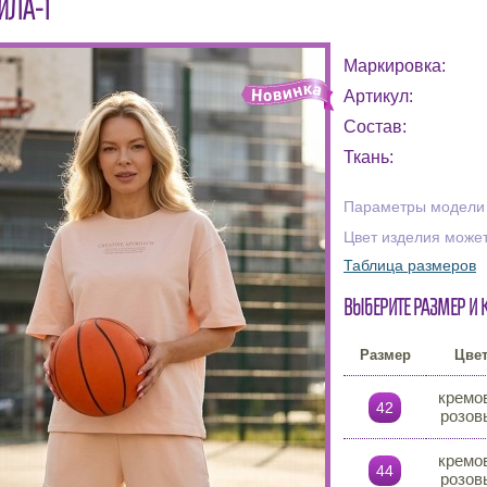
ИЛА-1
Маркировка:
Артикул:
Состав:
Ткань:
Параметры модели н
Цвет изделия может
Таблица размеров
Выберите размер и 
Размер
Цве
кремо
42
розов
кремо
44
розов