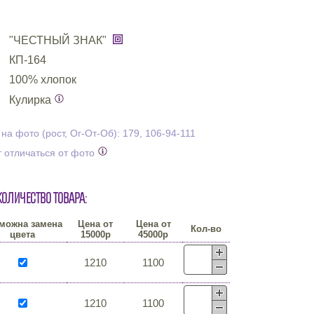
"ЧЕСТНЫЙ ЗНАК"
КП-164
100% хлопок
Кулирка
а фото (рост, Ог-От-Об): 179, 106-94-111
 отличаться от фото
количество товара:
можна замена
Цена от
Цена от
Кол-во
цвета
15000р
45000р
1210
1100
1210
1100