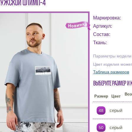
МУЖСКОЙ ОЛИМП-4
Маркировка:
Артикул:
Состав:
Ткань:
Параметры модели н
Цвет изделия может
Таблица размеров
Выберите размер и 
Воз
Размер
Цвет
серый
48
серый
50