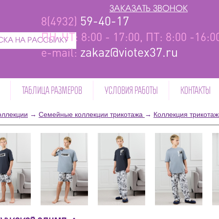
ЗАКАЗАТЬ ЗВОНОК
59-40-17
8(4932)
ПН-ЧТ: 8:00 - 17:00, ПТ: 8:00 -16:
КА НА РАССЫЛКУ
zakaz@viotex37.ru
e-mail:
ТАБЛИЦА РАЗМЕРОВ
УСЛОВИЯ РАБОТЫ
КОНТАКТЫ
оллекции
→
Семейные коллекции трикотажа
→
Коллекция трикота