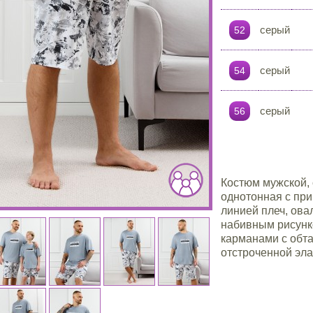
серый
52
серый
54
серый
56
Костюм мужской, 
однотонная с при
линией плеч, ов
набивным рисунк
карманами с обта
отстроченной эла