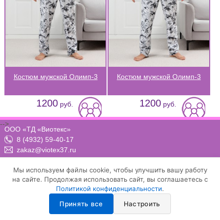
Костюм мужской Олимп-3
Костюм мужской Олимп-3
1200
1200
руб.
руб.
-->
ООО «ТД «Виотекс»
8 (4932) 59-40-17
zakaz@viotex37.ru
ПН-ЧТ: 8:00 - 17:00, ПТ: 8:00 -16:00 (МСК)
Мы используем файлы cookie, чтобы улучшить вашу работу
на сайте. Продолжая использовать сайт, вы соглашаетесь с
Политикой конфиденциальности
.
Договор-оферта
Положение о конфиденциальности и защите персональных данных
Принять все
Настроить
Условия осуществления рассылки email-сообщений
Настройка cookie