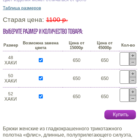
Таблица размеров
Старая цена:
1100 р.
Выберите размер и количество товара:
Возможна замена
Цена от
Цена от
Размер
Кол-во
цвета
15000р
45000р
48
650
650
ХАКИ
50
650
650
ХАКИ
52
650
650
ХАКИ
Купить
Брюки женские из гладкокрашенного трикотажного
полотна «флис», длинные, полуприлегающего силуэта,