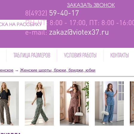
ЗАКАЗАТЬ ЗВОНОК
59-40-17
8(4932)
ПН-ЧТ: 8:00 - 17:00, ПТ: 8:00 -16:
КА НА РАССЫЛКУ
zakaz@viotex37.ru
e-mail:
ТАБЛИЦА РАЗМЕРОВ
УСЛОВИЯ РАБОТЫ
КОНТАКТЫ
енское
→
Женские шорты, брюки, бриджи, юбки