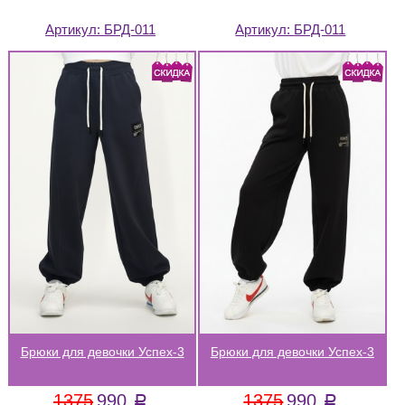
Артикул:
БРД-011
Артикул:
БРД-011
Брюки для девочки Успех-3
Брюки для девочки Успех-3
1375
990
1375
990
a
a