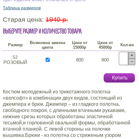
Таблица размеров
Старая цена:
1940 р.
Выберите размер и количество товара:
Возможна замена
Цена от
Цена от
Размер
Кол-во
цвета
15000р
45000р
52
800
800
РОЗОВЫЙ
Купить
Костюм молодежный из трикотажного полотна
«велсофт» в комбинации двух видов, состоящий из
джемпера и брюк. Джемпер – из гладкого полотна,
свободного покроя, с длинными втачными рукавами,
нижние срезы которых обработаны эластичной
тесьмой,и горловиной овальной формы, обработанной
втачной планкой. С левой стороны на полочке
вышивка.Брюки - из полотна со стриженым узором