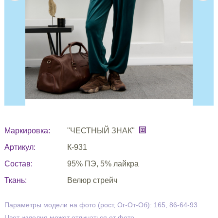
Маркировка:
"ЧЕСТНЫЙ ЗНАК"
Артикул:
К-931
Состав:
95% ПЭ, 5% лайкра
Ткань:
Велюр стрейч
Параметры модели на фото (рост, Ог-От-Об): 165, 86-64-93
Цвет изделия может отличаться от фото