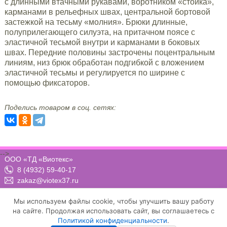
с длинными втачными рукавами, воротником «стойка»,
карманами в рельефных швах, центральной бортовой
застежкой на тесьму «молния». Брюки длинные,
полуприлегающего силуэта, на притачном поясе с
эластичной тесьмой внутри и карманами в боковых
швах. Передние половины застрочены поцентральным
линиям, низ брюк обработан подгибкой с вложением
эластичной тесьмы и регулируется по ширине с
помощью фиксаторов.
Поделись товаром в соц. сетях:
-->
ООО «ТД «Виотекс»
8 (4932) 59-40-17
zakaz@viotex37.ru
ПН-ЧТ: 8:00 - 17:00, ПТ: 8:00 -16:00 (МСК)
Мы используем файлы cookie, чтобы улучшить вашу работу
на сайте. Продолжая использовать сайт, вы соглашаетесь с
Политикой конфиденциальности
.
Договор-оферта