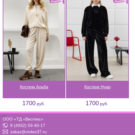
Костюм Альба
Костюм Нуар
1700
1700
руб.
руб.
-->
ООО «ТД «Виотекс»
8 (4932) 59-40-17
zakaz@viotex37.ru