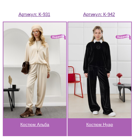
Артикул:
К-931
Артикул:
К-942
Костюм Альба
Костюм Нуар