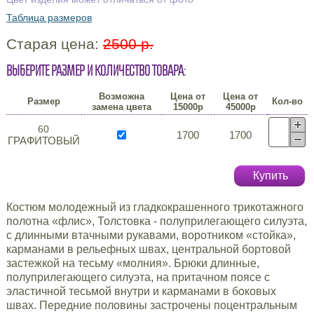
Таблица размеров
Старая цена:
2500 р.
Выберите размер и количество товара:
Возможна
Цена от
Цена от
Размер
Кол-во
замена цвета
15000р
45000р
60
1700
1700
ГРАФИТОВЫЙ
Купить
Костюм молодежный из гладкокрашенного трикотажного
полотна «флис», Толстовка - полуприлегающего силуэта,
с длинными втачными рукавами, воротником «стойка»,
карманами в рельефных швах, центральной бортовой
застежкой на тесьму «молния». Брюки длинные,
полуприлегающего силуэта, на притачном поясе с
эластичной тесьмой внутри и карманами в боковых
швах. Передние половины застрочены поцентральным