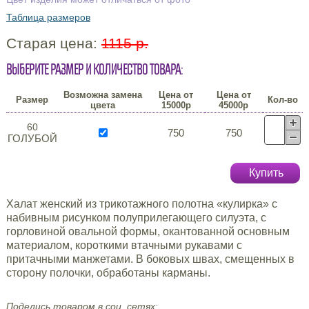
Таблица размеров
Старая цена:
1115 р.
Выберите размер и количество товара:
Возможна замена
Цена от
Цена от
Размер
Кол-во
цвета
15000р
45000р
60
750
750
ГОЛУБОЙ
Купить
Халат женский из трикотажного полотна «кулирка» с
набивным рисунком полуприлегающего силуэта, с
горловиной овальной формы, окантованной основным
материалом, короткими втачными рукавами с
притачными манжетами. В боковых швах, смещенных в
сторону полочки, обработаны карманы.
Поделись товаром в соц. сетях: