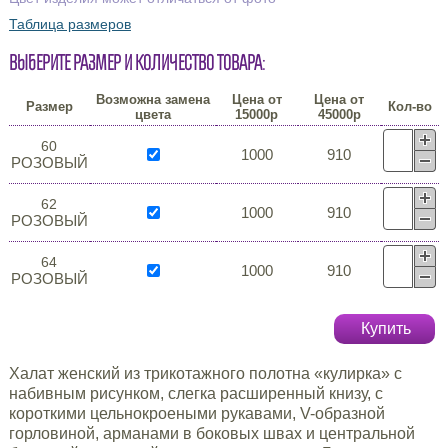
Таблица размеров
Выберите размер и количество товара:
Возможна замена
Цена от
Цена от
Размер
Кол-во
цвета
15000р
45000р
60
1000
910
РОЗОВЫЙ
62
1000
910
РОЗОВЫЙ
64
1000
910
РОЗОВЫЙ
Купить
Халат женский из трикотажного полотна «кулирка» с
набивным рисунком, слегка расширенный книзу, с
короткими цельнокроеными рукавами, V-образной
горловиной, арманами в боковых швах и центральной