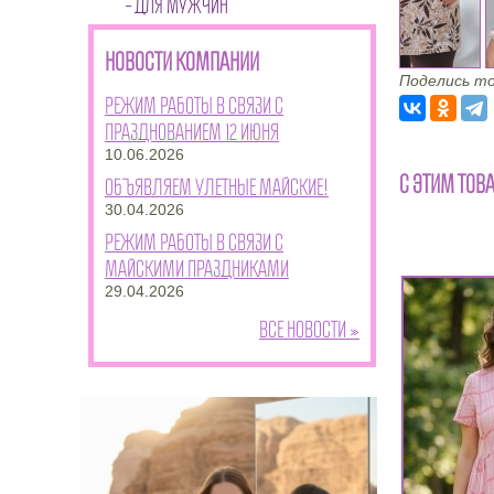
ДЛЯ МУЖЧИН
НОВОСТИ КОМПАНИИ
Поделись то
Режим работы в связи с
празднованием 12 июня
10.06.2026
С ЭТИМ ТОВ
Объявляем улетные майские!
30.04.2026
Режим работы в связи с
майскими праздниками
29.04.2026
Все новости »