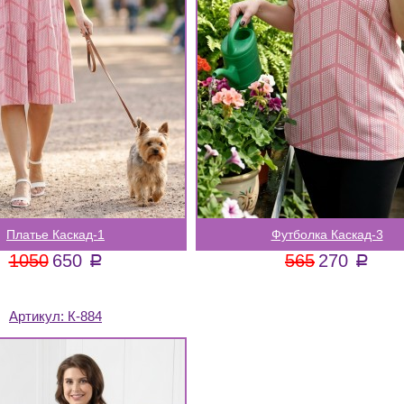
Платье Каскад-1
Футболка Каскад-3
1050
650
565
270
a
a
Артикул:
К-884