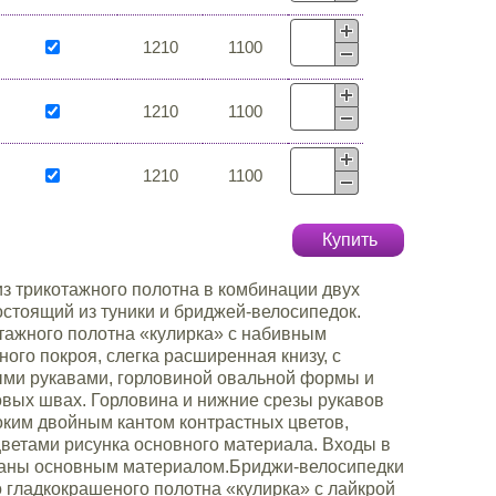
1210
1100
1210
1100
1210
1100
Купить
з трикотажного полотна в комбинации двух
остоящий из туники и бриджей-велосипедок.
отажного полотна «кулирка» с набивным
ного покроя, слегка расширенная книзу, с
ыми рукавами, горловиной овальной формы и
овых швах. Горловина и нижние срезы рукавов
ким двойным кантом контрастных цветов,
ветами рисунка основного материала. Входы в
аны основным материалом.Бриджи-велосипедки
о гладкокрашеного полотна «кулирка» с лайкрой