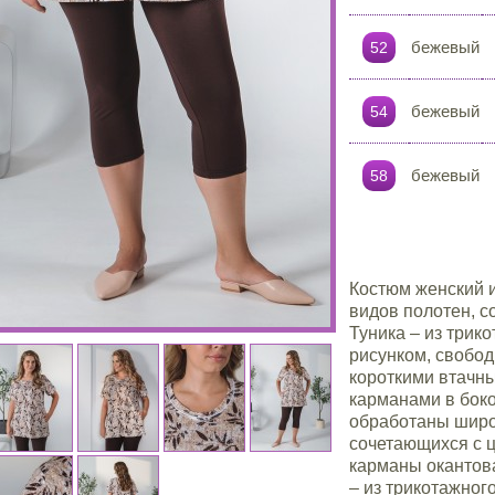
бежевый
52
бежевый
54
бежевый
58
Костюм женский и
видов полотен, с
Туника – из трик
рисунком, свобод
короткими втачн
карманами в бок
обработаны широ
сочетающихся с ц
карманы окантов
– из трикотажног