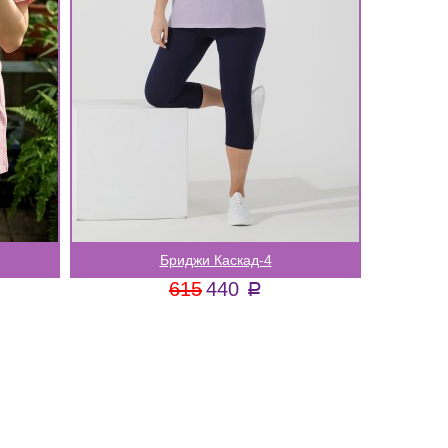
Бриджи Каскад-4
615
440
a