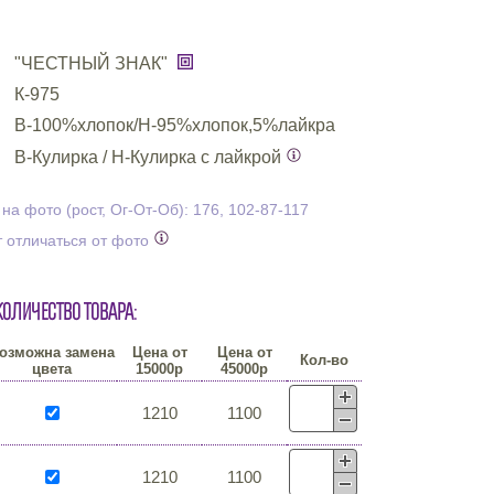
"ЧЕСТНЫЙ ЗНАК"
К-975
В-100%хлопок/Н-95%хлопок,5%лайкра
В-Кулирка / Н-Кулирка с лайкрой
а фото (рост, Ог-От-Об): 176, 102-87-117
 отличаться от фото
количество товара:
озможна замена
Цена от
Цена от
Кол-во
цвета
15000р
45000р
1210
1100
1210
1100