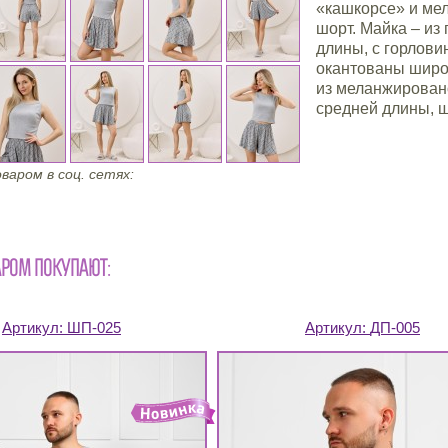
«кашкорсе» и мел
шорт. Майка – из
длины, с горлов
окантованы широ
из меланжирован
средней длины, ш
варом в соц. сетях:
АРОМ ПОКУПАЮТ:
Артикул:
ШП-025
Артикул:
ДП-005