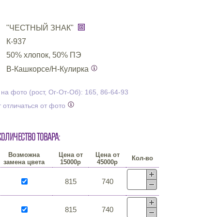
"ЧЕСТНЫЙ ЗНАК"
К-937
50% хлопок, 50% ПЭ
В-Кашкорсе/Н-Кулирка
а фото (рост, Ог-От-Об): 165, 86-64-93
 отличаться от фото
количество товара:
Возможна
Цена от
Цена от
Кол-во
замена цвета
15000р
45000р
815
740
815
740