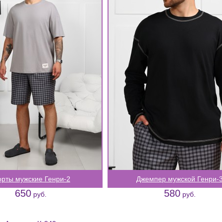
рты мужские Генри-2
Джемпер мужской Генри-
650
580
руб.
руб.