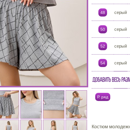
серый
48
серый
50
серый
52
серый
54
Добавить весь раз
Р. ряд
Костюм молодежн