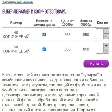
Таблица размеров
Выберите размер и количество товара:
Возможна
Цена от
Цена от
Размер
Кол-во
замена цвета
15000р
45000р
48
935
850
КОРИЧНЕВЫЙ
50
935
850
КОРИЧНЕВЫЙ
Купить
Костюм женский из трикотажного полотна "кулирка" в
комбинации двух видов: гладкокрашеного и набивного с
тематическим рисунком, состоящий из футболки и шорт.
Футболка из гладкокрашеного полотна, с
цельнокроенными короткими рукавами, горловиной
овальной формы, обработанной втачной планкой и
отделочной строчкой. В центре переда - принт,
выполненгный в технике шелкографии. Шорты из