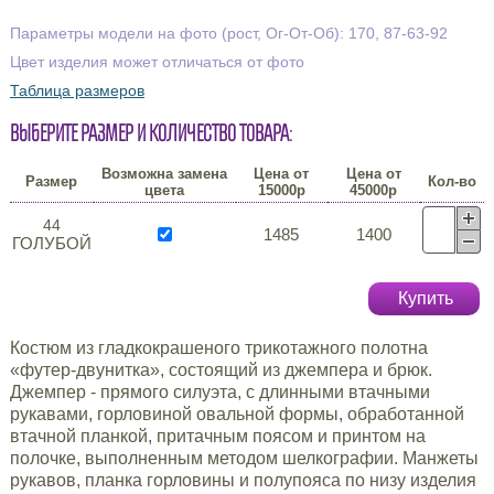
Параметры модели на фото (рост, Ог-От-Об): 170, 87-63-92
Цвет изделия может отличаться от фото
Таблица размеров
Выберите размер и количество товара:
Возможна замена
Цена от
Цена от
Размер
Кол-во
цвета
15000р
45000р
44
1485
1400
ГОЛУБОЙ
Купить
Костюм из гладкокрашеного трикотажного полотна
«футер-двунитка», состоящий из джемпера и брюк.
Джемпер - прямого силуэта, с длинными втачными
рукавами, горловиной овальной формы, обработанной
втачной планкой, притачным поясом и принтом на
полочке, выполненным методом шелкографии. Манжеты
рукавов, планка горловины и полупояса по низу изделия