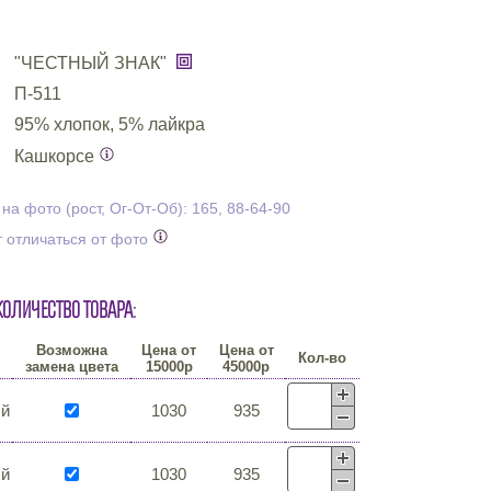
"ЧЕСТНЫЙ ЗНАК"
П-511
95% хлопок, 5% лайкра
Кашкорсе
а фото (рост, Ог-От-Об): 165, 88-64-90
 отличаться от фото
количество товара:
Возможна
Цена от
Цена от
Кол-во
замена цвета
15000р
45000р
ый
1030
935
ый
1030
935