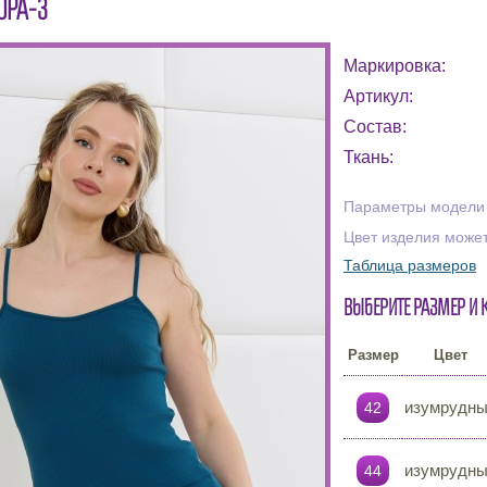
ОРА-3
Маркировка:
Артикул:
Состав:
Ткань:
Параметры модели н
Цвет изделия может
Таблица размеров
Выберите размер и 
Размер
Цвет
изумрудн
42
изумрудн
44