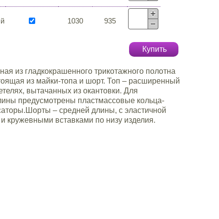
ый
1030
935
Купить
ая из гладкокрашенного трикотажного полотна
тоящая из майки-топа и шорт. Топ – расширенный
ретелях, вытачанных из окантовки. Для
лины предусмотрены пластмассовые кольца-
саторы.Шорты – средней длины, с эластичной
 и кружевными вставками по низу изделия.