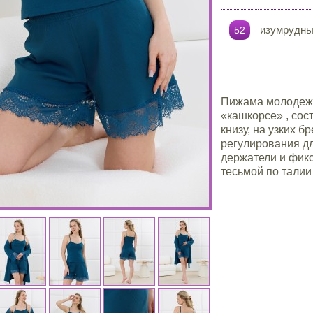
изумрудн
52
Пижама молодежн
«кашкорсе» , сос
книзу, на узких б
регулирования д
держатели и фик
тесьмой по талии