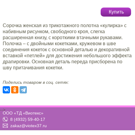
Купить
Сорочка женская из трикотажного полотна «кулирка» с
набивным рисунком, свободного кроя, слегка
расширенная книзу, с короткими втачными рукавами.
Полочка – с двойными кокетками, кружевом в шве
соединения кокеток с основной деталью и декоративной
вставкой «петлей» для достижения небольшого эффекта
драпировки. Основная деталь переда присборена по
шву притачивания кокетки.
Поделись товаром в соц. сетях:
-->
ООО «ТД «Виотекс»
8 (4932) 59-40-17
zakaz@viotex37.ru
ПН-ЧТ: 8:00 - 17:00, ПТ: 8:00 -16:00 (МСК)