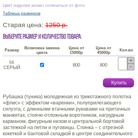
Цвет изделия может отличаться от фото
Таблица размеров
Старая цена:
1250 р.
Выберите размер и количество товара:
Возможна замена
Цена от
Цена от
Размер
Кол-во
цвета
15000р
45000р
56
800
800
СЕРЫЙ
Купить
Рубашка (туника) молодежная из трикотажного полотна
«флис» с эффектом «варенки», полуприлегающего
силуэта, с длинными втачными рукавами на притачных
манжетах, стояче-отложным воротником, нагрудным
карманом, фигурным низом и центральной бортовой
застежкой на петли и пуговицы. Спинка – с отрезной
кокеткой и бантовой складкой в центре соединительного