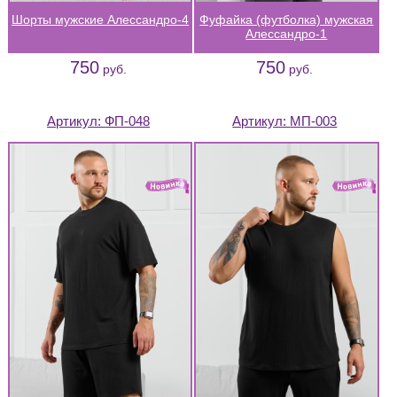
Шорты мужские Алессандро-4
Фуфайка (футболка) мужская
Алессандро-1
750
750
руб.
руб.
Артикул:
ФП-048
Артикул:
МП-003