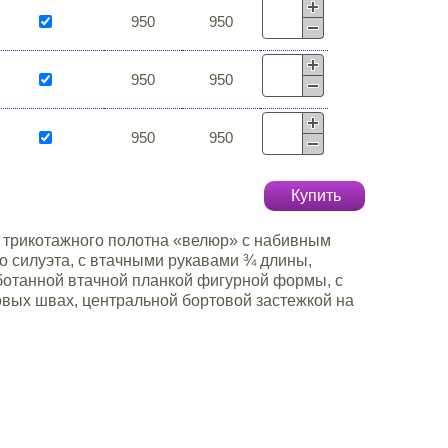
950
950
950
950
950
950
Купить
з трикотажного полотна «велюр» с набивным
о силуэта, с втачными рукавами ¾ длины,
ботанной втачной планкой фигурной формы, с
вых швах, центральной бортовой застежкой на
.