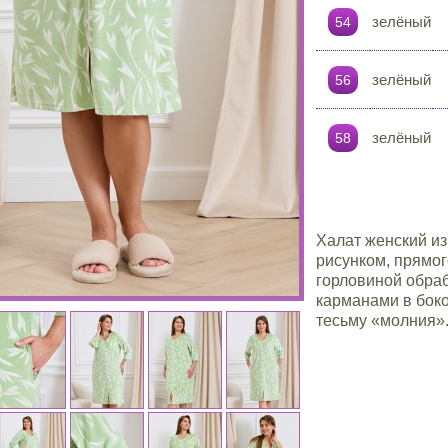
зелёный
54
зелёный
56
зелёный
58
Халат женский и
рисунком, прямог
горловиной обра
карманами в боко
тесьму «молния»