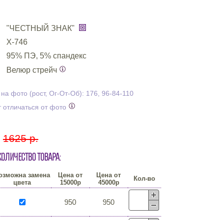
"ЧЕСТНЫЙ ЗНАК"
Х-746
95% ПЭ, 5% спандекс
Велюр стрейч
а фото (рост, Ог-От-Об): 176, 96-84-110
 отличаться от фото
:
1625 р.
количество товара:
озможна замена
Цена от
Цена от
Кол-во
цвета
15000р
45000р
950
950