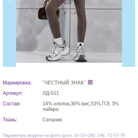
Маркировка:
"ЧЕСТНЫЙ ЗНАК"
Артикул:
ЛД-011
Состав:
14% хлопок,30% вис,53% ПЭ, 3%
лайкра
Ткань:
Селаник
Параметры модели на фото (рост, Ог-От-Об): 146, 71-57-78