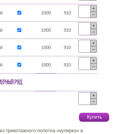
й
1000
910
й
1000
910
й
1000
910
й
1000
910
мерный ряд
Купить
з трикотажного полотна «кулирка» в