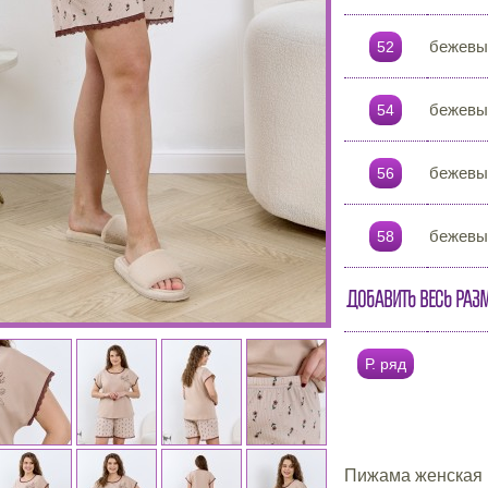
бежевы
52
бежевы
54
бежевы
56
бежевы
58
Добавить весь раз
Р. ряд
Пижама женская и