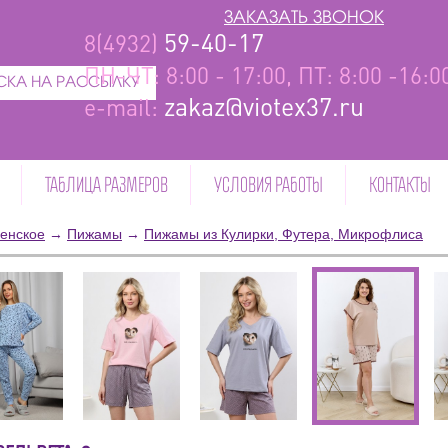
ЗАКАЗАТЬ ЗВОНОК
59-40-17
8(4932)
ПН-ЧТ: 8:00 - 17:00, ПТ: 8:00 -16:
КА НА РАССЫЛКУ
zakaz@viotex37.ru
e-mail:
ТАБЛИЦА РАЗМЕРОВ
УСЛОВИЯ РАБОТЫ
КОНТАКТЫ
енское
→
Пижамы
→
Пижамы из Кулирки, Футера, Микрофлиса