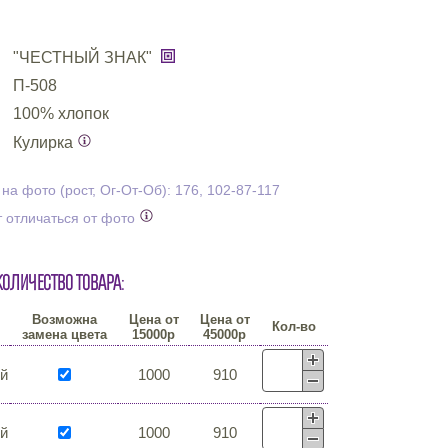
"ЧЕСТНЫЙ ЗНАК"
П-508
100% хлопок
Кулирка
а фото (рост, Ог-От-Об): 176, 102-87-117
 отличаться от фото
количество товара:
Возможна
Цена от
Цена от
Кол-во
замена цвета
15000р
45000р
й
1000
910
й
1000
910