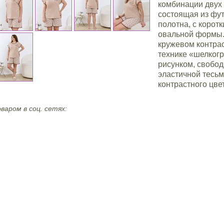
комбинации двух 
состоящая из фут
полотна, с корот
овальной формы.
кружевом контрас
технике «шелког
рисунком, свобод
эластичной тесьм
контрастного цве
варом в соц. сетях: