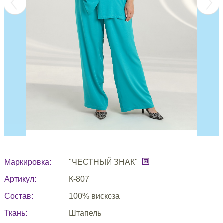
Маркировка:
"ЧЕСТНЫЙ ЗНАК"
Артикул:
К-807
Состав:
100% вискоза
Ткань:
Штапель