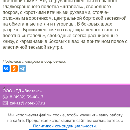
цветовой гамме. Блуза (рубашка) женская из тканого
гладкокрашеного полотна «штапель», свободного
покроя, с короткими втачными рукавами, стояче-
отложным воротником, центральной бортовой застежкой
на обметанные петли и пуговицы. В боковых швах
разрезы. Брюки женские из гладкокрашеного тканого
полотна «штапель», свободные слегка расширенные
книзу, с карманами в боковых швах на притачном поясе с
эластичной тесьмой внутри.
Поделись товаром в соц. сетях:
-->
ООО «ТД «Виотекс»
8 (4932) 59-40-17
zakaz@viotex37.ru
ПН-ЧТ: 8:00 - 17:00, ПТ: 8:00 -16:00 (МСК)
Мы используем файлы cookie, чтобы улучшить вашу работу
на сайте. Продолжая использовать сайт, вы соглашаетесь с
Политикой конфиденциальности
.
Договор-оферта