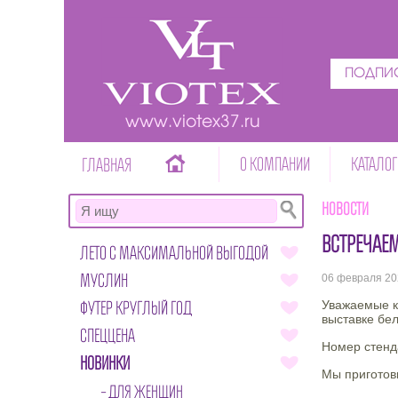
ПОДПИС
www.viotex37.ru
О КОМПАНИИ
КАТАЛОГ
ГЛАВНАЯ
Новости
ВСТРЕЧАЕМ
ЛЕТО С МАКСИМАЛЬНОЙ ВЫГОДОЙ
МУСЛИН
06 февраля 20
ФУТЕР КРУГЛЫЙ ГОД
Уважаемые к
выставке бе
СПЕЦЦЕНА
Номер стенд
НОВИНКИ
Мы приготов
ДЛЯ ЖЕНЩИН