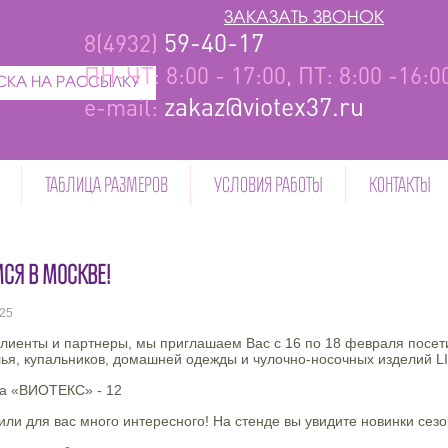
ЗАКАЗАТЬ ЗВОНОК
59-40-17
8(4932)
ПН-ЧТ: 8:00 - 17:00, ПТ: 8:00 -16:
КА НА РАССЫЛКУ
zakaz@viotex37.ru
e-mail:
ТАБЛИЦА РАЗМЕРОВ
УСЛОВИЯ РАБОТЫ
КОНТАКТЫ
СЯ В МОСКВЕ!
25
лиенты и партнеры, мы приглашаем Вас с 16 по 18 февраля посе
лья, купальников, домашней одежды и чулочно-носочных издели
а «ВИОТЕКС» - 12
или для вас много интересного! На стенде вы увидите новинки се