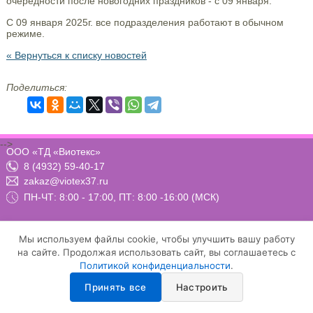
очередности после новогодних праздников - с 09 января.
С 09 января 2025г. все подразделения работают в обычном
режиме.
« Вернуться к списку новостей
Поделиться:
-->
ООО «ТД «Виотекс»
8 (4932) 59-40-17
zakaz@viotex37.ru
ПН-ЧТ: 8:00 - 17:00, ПТ: 8:00 -16:00 (МСК)
Мы используем файлы cookie, чтобы улучшить вашу работу
Договор-оферта
Положение о конфиденциальности и защите персональных данных
на сайте. Продолжая использовать сайт, вы соглашаетесь с
Условия осуществления рассылки email-сообщений
Политикой конфиденциальности
.
Настройка cookie
Принять все
Настроить