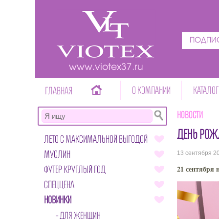
ПОДПИС
www.viotex37.ru
О КОМПАНИИ
КАТАЛОГ
ГЛАВНАЯ
Новости
ДЕНЬ РОЖД
ЛЕТО С МАКСИМАЛЬНОЙ ВЫГОДОЙ
МУСЛИН
13 сентября 2
ФУТЕР КРУГЛЫЙ ГОД
21 сентября 
СПЕЦЦЕНА
НОВИНКИ
ДЛЯ ЖЕНЩИН