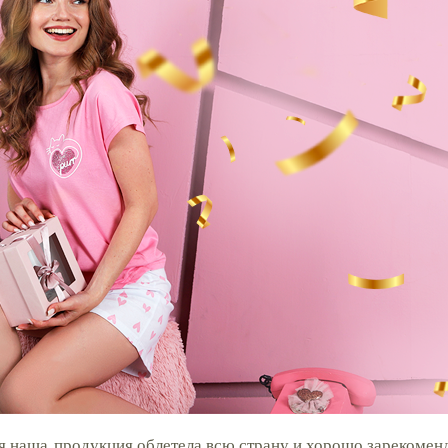
мя наша продукция облетела всю страну и хорошо зарекоменд