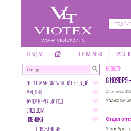
ПОДПИС
www.viotex37.ru
О КОМПАНИИ
КАТАЛОГ
ГЛАВНАЯ
Новости
6 НОЯБРЯ 
ЛЕТО С МАКСИМАЛЬНОЙ ВЫГОДОЙ
МУСЛИН
27 октября 20
ФУТЕР КРУГЛЫЙ ГОД
Уважаемые 
СПЕЦЦЕНА
НОВИНКИ
Отдел опто
ДЛЯ ЖЕНЩИН
3 ноября - 