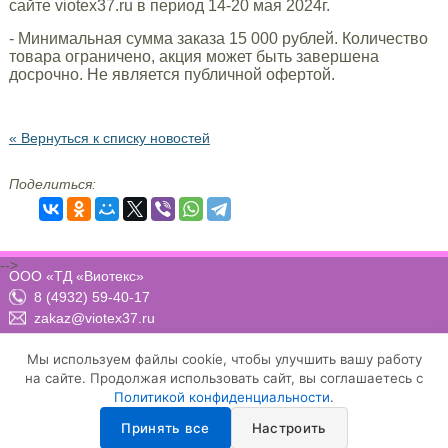
сайте viotex37.ru в период 14-20 мая 2024г.
- Минимальная сумма заказа 15 000 рублей. Количество
товара ограничено, акция может быть завершена
досрочно. Не является публичной офертой.
« Вернуться к списку новостей
Поделиться:
-->
ООО «ТД «Виотекс»
8 (4932) 59-40-17
zakaz@viotex37.ru
ПН-ЧТ: 8:00 - 17:00, ПТ: 8:00 -16:00 (МСК)
Мы используем файлы cookie, чтобы улучшить вашу работу
на сайте. Продолжая использовать сайт, вы соглашаетесь с
Политикой конфиденциальности
.
Договор-оферта
Положение о конфиденциальности и защите персональных данных
Принять все
Настроить
Условия осуществления рассылки email-сообщений
Настройка cookie