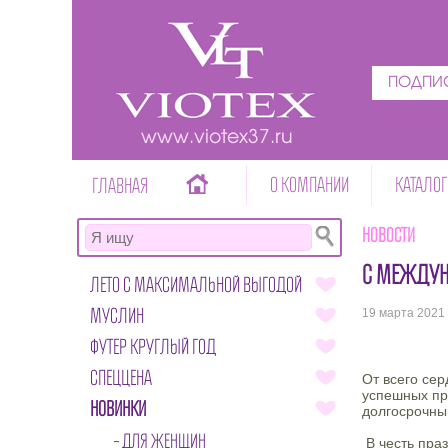
ПОДПИС
www.viotex37.ru
О КОМПАНИИ
КАТАЛОГ
ГЛАВНАЯ
Новости
С МЕЖДУН
ЛЕТО С МАКСИМАЛЬНОЙ ВЫГОДОЙ
МУСЛИН
19 марта 2021
ФУТЕР КРУГЛЫЙ ГОД
СПЕЦЦЕНА
От всего се
успешных пр
НОВИНКИ
долгосрочным
ДЛЯ ЖЕНЩИН
В честь пра