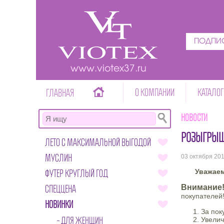
ПОДПИС
www.viotex37.ru
О КОМПАНИИ
КАТАЛОГ
ГЛАВНАЯ
Новости
РОЗЫГРЫШ 
ЛЕТО С МАКСИМАЛЬНОЙ ВЫГОДОЙ
МУСЛИН
03 октября 20
ФУТЕР КРУГЛЫЙ ГОД
Уважаемые
СПЕЦЦЕНА
Внимание
покупателей
НОВИНКИ
За пок
ДЛЯ ЖЕНЩИН
Увелич