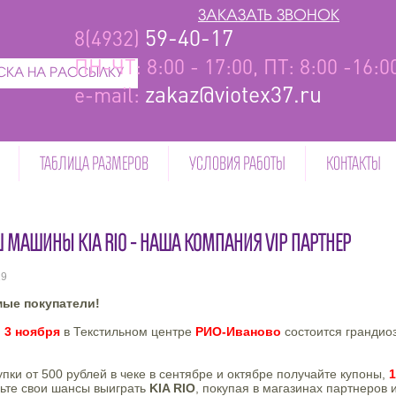
ЗАКАЗАТЬ ЗВОНОК
59-40-17
8(4932)
ПН-ЧТ: 8:00 - 17:00, ПТ: 8:00 -16:
КА НА РАССЫЛКУ
zakaz@viotex37.ru
e-mail:
ТАБЛИЦА РАЗМЕРОВ
УСЛОВИЯ РАБОТЫ
КОНТАКТЫ
МАШИНЫ KIA RIO - НАША КОМПАНИЯ VIP ПАРТНЕР
19
 покупатели!
!
3 ноября
в Текстильном центре
РИО-Иваново
состоится грандио
!
упки от 500 рублей в чеке в сентябре и октябре получайте купоны,
1
ьте свои шансы выиграть
KIA RIO
, покупая в магазинах партнеров и