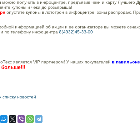
 можно получить в инфоцентре, предъявив чеки и карту Лучшего 
яйте купоны и чеки до розыгрыша!
бря
опустите купоны в лототрон в инфоцентре зоны распродаж. П
робной информацией об акции и ее организаторе вы можете ознак
 и по телефону инфоцентра
8(4932)45-33-00
оТекс является VIP партнером! У наших покупателей
в павильон
з больше!!!
к списку новостей
: